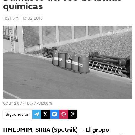
químicas
11:21 GMT 13.02.2018
CC BY 2.0
/
killbox
/
PB120079
Síguenos en
HMEYMIM, SIRIA (Sputnik) — El grupo