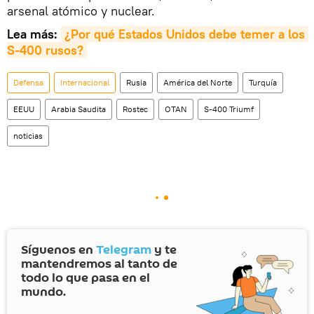
arsenal atómico y nuclear.
Lea más:
¿Por qué Estados Unidos debe temer a los 
S-400 rusos?
Defensa
Internacional
Rusia
América del Norte
Turquía
EEUU
Arabia Saudita
Rostec
OTAN
S-400 Triumf
noticias
Síguenos en
Telegram
y te
mantendremos al tanto de
todo lo que pasa en el
mundo.