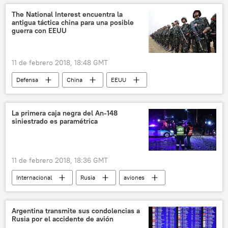
noticias
The National Interest encuentra la
antigua táctica china para una posible
guerra con EEUU
11 de febrero 2018, 18:48 GMT
Defensa
China
EEUU
tácticas
seguridad cibernética
noticias
La primera caja negra del An-148
siniestrado es paramétrica
11 de febrero 2018, 18:36 GMT
Internacional
Rusia
aviones
catástrofe aerea
El siniestro del avión An-148 a las afueras de Moscú
Argentina transmite sus condolencias a
Rusia por el accidente de avión
noticias