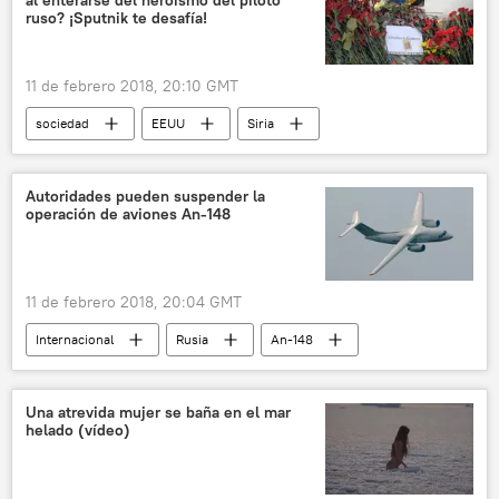
Rusia
noticias
ruso? ¡Sputnik te desafía!
11 de febrero 2018, 20:10 GMT
sociedad
EEUU
Siria
Bosnia Herzegovina
bitcóin
colapso
Playbuzz
Rusia
noticias
Autoridades pueden suspender la
operación de aviones An-148
11 de febrero 2018, 20:04 GMT
Internacional
Rusia
An-148
El siniestro del avión An-148 a las afueras de Moscú
noticias
Una atrevida mujer se baña en el mar
helado (vídeo)