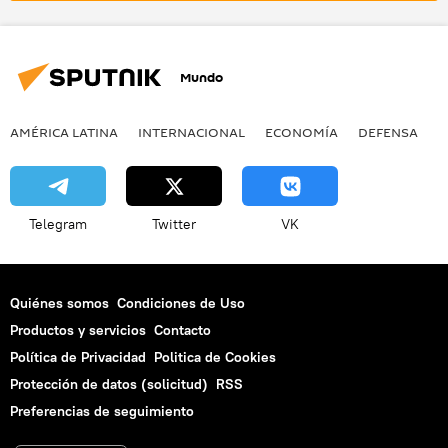
Mundo
AMÉRICA LATINA
INTERNACIONAL
ECONOMÍA
DEFENSA
M
Telegram
Twitter
VK
Quiénes somos
Condiciones de Uso
Productos y servicios
Contacto
Política de Privacidad
Politica de Cookies
Protección de datos (solicitud)
RSS
Preferencias de seguimiento