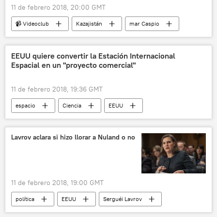
11 de febrero 2018, 20:00 GMT
📹 Videoclub
Kazajistán
mar Caspio
frío
natación de hielo
baño
mujeres
EEUU quiere convertir la Estación Internacional
Espacial en un "proyecto comercial"
11 de febrero 2018, 19:36 GMT
espacio
Ciencia
EEUU
noticias
Lavrov aclara si hizo llorar a Nuland o no
11 de febrero 2018, 19:00 GMT
política
EEUU
Serguéi Lavrov
Victoria Nuland
diplomáticos
Rusia