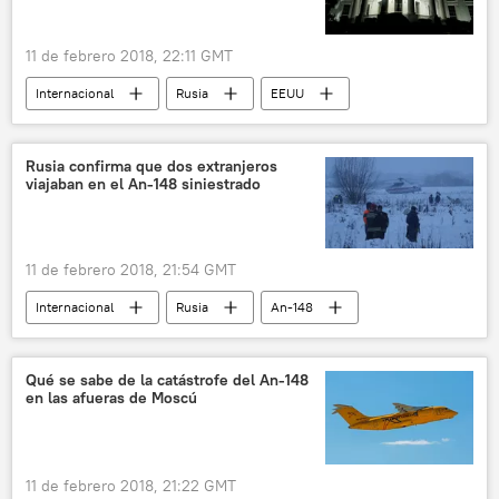
11 de febrero 2018, 22:11 GMT
Internacional
Rusia
EEUU
An-148
condolencias
El siniestro del avión An-148 a las afueras de Moscú
Rusia confirma que dos extranjeros
viajaban en el An-148 siniestrado
noticias
11 de febrero 2018, 21:54 GMT
Internacional
Rusia
An-148
siniestro
El siniestro del avión An-148 a las afueras de Moscú
Qué se sabe de la catástrofe del An-148
en las afueras de Moscú
noticias
11 de febrero 2018, 21:22 GMT