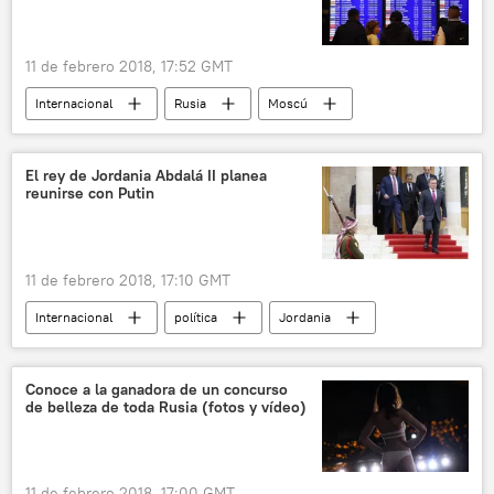
11 de febrero 2018, 17:52 GMT
Internacional
Rusia
Moscú
Argentina
An-148
siniestro
El siniestro del avión An-148 a las afueras de Moscú
El rey de Jordania Abdalá II planea
reunirse con Putin
noticias
11 de febrero 2018, 17:10 GMT
Internacional
política
Jordania
Abdalá II
visita
Rusia
noticias
Conoce a la ganadora de un concurso
de belleza de toda Rusia (fotos y vídeo)
11 de febrero 2018, 17:00 GMT