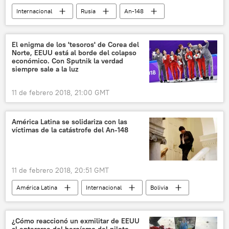
Internacional
Rusia
An-148
siniestro
avión
El siniestro del avión An-148 a las afueras de Moscú
El enigma de los 'tesoros' de Corea del
Norte, EEUU está al borde del colapso
noticias
económico. Con Sputnik la verdad
siempre sale a la luz
11 de febrero 2018, 21:00 GMT
América Latina se solidariza con las
víctimas de la catástrofe del An-148
11 de febrero 2018, 20:51 GMT
América Latina
Internacional
Bolivia
Vladímir Putin
Evo Morales
An-148
El siniestro del avión An-148 a las afueras de Moscú
¿Cómo reaccionó un exmilitar de EEUU
al enterarse del heroísmo del piloto