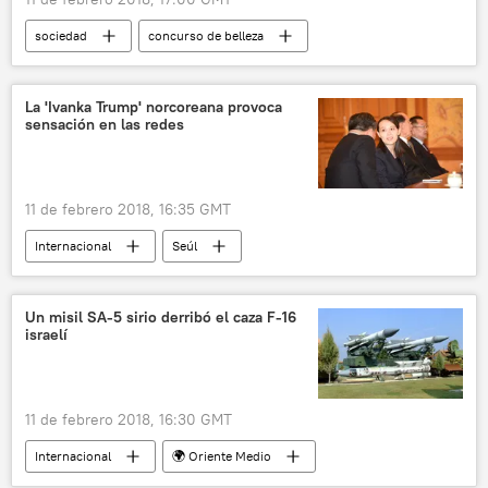
sociedad
concurso de belleza
ganador
mujeres
Rusia
fotografía
noticias
La 'Ivanka Trump' norcoreana provoca
sensación en las redes
11 de febrero 2018, 16:35 GMT
Internacional
Seúl
península de Corea
Kim Yo-jong
Moon Jae-in
JJOO de Pyeongchang 2018
Un misil SA-5 sirio derribó el caza F-16
israelí
🌏 Asia
noticias
11 de febrero 2018, 16:30 GMT
Internacional
🌍 Oriente Medio