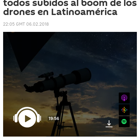
todos subidos al boom de los
drones en Latinoamérica
22:05 GMT 06.02.2018
iTunes
Google
19:56
Spotify