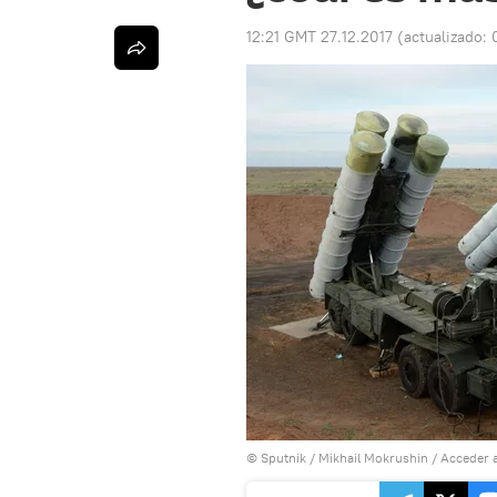
12:21 GMT 27.12.2017
(actualizado:
© Sputnik / Mikhail Mokrushin
/
Acceder 