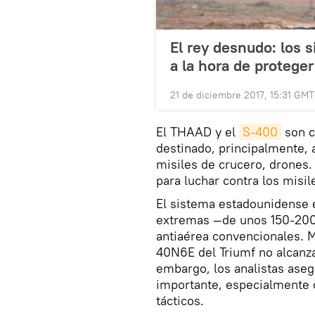
El rey desnudo: los 
a la hora de proteger
21 de diciembre 2017, 15:31 GMT
El THAAD y el
S-400
son c
destinado, principalmente, 
misiles de crucero, drones.
para luchar contra los misi
El sistema estadounidense e
extremas —de unos 150-200 
antiaérea convencionales. M
40N6E del Triumf no alcanza
embargo, los analistas aseg
importante, especialmente c
tácticos.