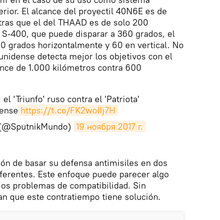
erior. El alcance del proyectil 40N6E es de
tras que el del THAAD es de solo 200
l S-400, que puede disparar a 360 grados, el
0 grados horizontalmente y 60 en vertical. No
unidense detecta mejor los objetivos con el
nce de 1.000 kilómetros contra 600
el 'Triunfo' ruso contra el 'Patriota'
ense
https://t.co/FK2woIIj7H
 (@SputnikMundo)
19 ноября 2017 г.
ción de basar su defensa antimisiles en dos
erentes. Este enfoque puede parecer algo
ios problemas de compatibilidad. Sin
an que este contratiempo tiene solución.