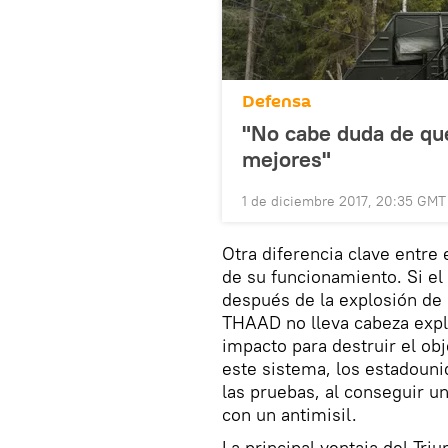
Defensa
"No cabe duda de que
mejores"
1 de diciembre 2017, 20:35 GMT
Otra diferencia clave entre 
de su funcionamiento. Si el
después de la explosión de l
THAAD no lleva cabeza explo
impacto para destruir el ob
este sistema, los estadoun
las pruebas, al conseguir un
con un antimisil.
La principal ventaja del Tr