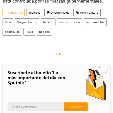
está controlada por las fuerzas gubernamentales.
Internacional
sociedad
🌍 Oriente Medio
🎭 Arte y cultura
Siria
Serguéi Lavrov
tensión
reconstrucción
monumentos
obstáculos
Rusia
noticias
Suscríbete al boletín 'Lo
más importante del día con
Sputnik '