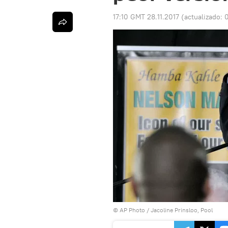
17:10 GMT 28.11.2017
(actualizado:
© AP Photo / Jacoline Prinsloo, Pool