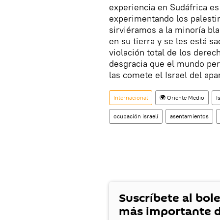
experiencia en Sudáfrica es
experimentando los palesti
sirviéramos a la minoría bla
en su tierra y se les está s
violación total de los der
desgracia que el mundo per
las comete el Israel del apa
Internacional
🌍 Oriente Medio
I
ocupación israelí
asentamientos
Suscríbete al bole
más importante d