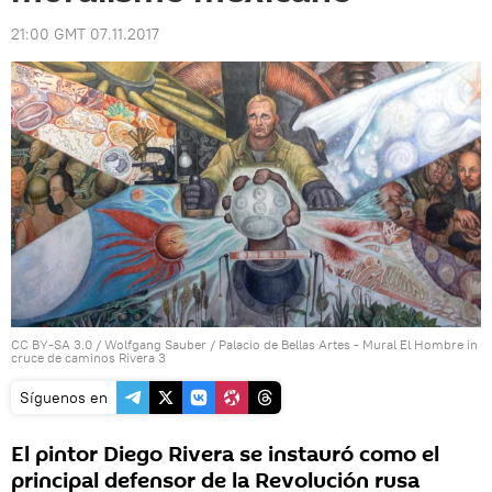
21:00 GMT 07.11.2017
CC BY-SA 3.0
/ Wolfgang Sauber /
Palacio de Bellas Artes - Mural El Hombre in
cruce de caminos Rivera 3
Síguenos en
El pintor Diego Rivera se instauró como el
principal defensor de la Revolución rusa