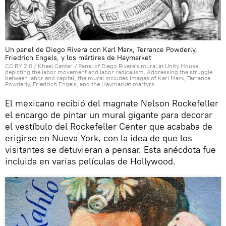
Un panel de Diego Rivera con Karl Marx, Terrance Powderly,
Friedrich Engels, y los mártires de Haymarket
CC BY 2.0
/
Kheel Center
/
Panel of Diego Rivera's mural at Unity House,
depicting the labor movement and labor radicalism. Addressing the struggle
between labor and capital, the mural includes images of Karl Marx, Terrance
Powderly, Friedrich Engels, and the Haymarket martyrs.
El mexicano recibió del magnate Nelson Rockefeller
el encargo de pintar un mural gigante para decorar
el vestíbulo del Rockefeller Center que acababa de
erigirse en Nueva York, con la idea de que los
visitantes se detuvieran a pensar. Esta anécdota fue
incluida en varias películas de Hollywood.