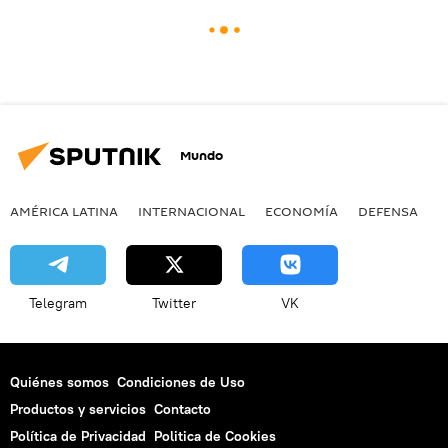
Mundo
AMÉRICA LATINA
INTERNACIONAL
ECONOMÍA
DEFENSA
M
Telegram
Twitter
VK
Quiénes somos
Condiciones de Uso
Productos y servicios
Contacto
Política de Privacidad
Politica de Cookies