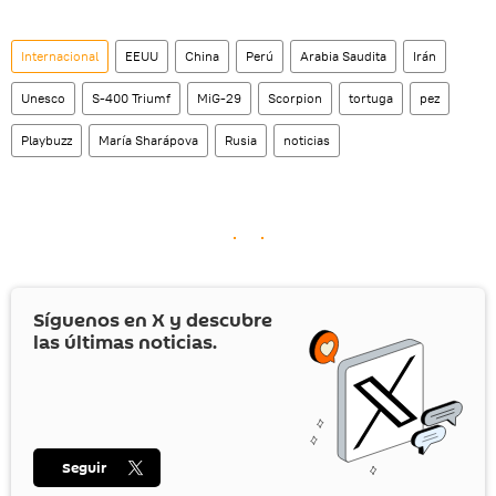
Internacional
EEUU
China
Perú
Arabia Saudita
Irán
Unesco
S-400 Triumf
MiG-29
Scorpion
tortuga
pez
Playbuzz
María Sharápova
Rusia
noticias
Síguenos en
X
y descubre
las últimas noticias.
Seguir