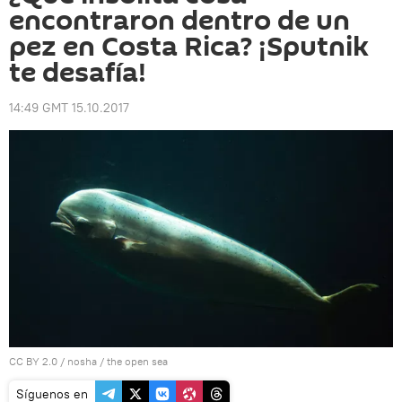
encontraron dentro de un
pez en Costa Rica? ¡Sputnik
te desafía!
14:49 GMT 15.10.2017
CC BY 2.0
/
nosha
/
the open sea
Síguenos en