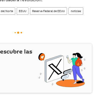
 del Norte
EEUU
Reserva Federal de EEUU
noticias
escubre las