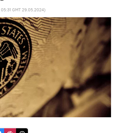
:
05:31 GMT 29.05.2024
)