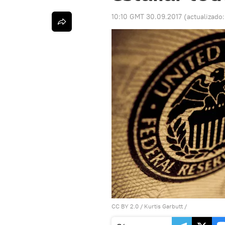
10:10 GMT 30.09.2017
(actualizado
CC BY 2.0
/
Kurtis Garbutt
/