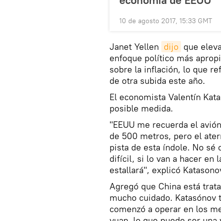
economía de EEUU
10 de agosto 2017, 15:33 GMT
Janet Yellen
dijo
que eleva
enfoque político más aprop
sobre la inflación, lo que r
de otra subida este año.
El economista Valentín Kat
posible medida.
"EEUU me recuerda el avión 
de 500 metros, pero el ater
pista de esta índole. No sé
difícil, si lo van a hacer e
estallará", explicó Katasono
Agregó que China está trat
mucho cuidado. Katasónov t
comenzó a operar en los mer
yuan, lo que puede ser una 