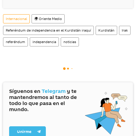
Internacional
🌍 Oriente Medio
Referéndum de independencia en el Kurdistán iraquí
Kurdistán
Irak
referéndum
independencia
noticias
Síguenos en
Telegram
y te
mantendremos al tanto de
todo lo que pasa en el
mundo.
Unirme