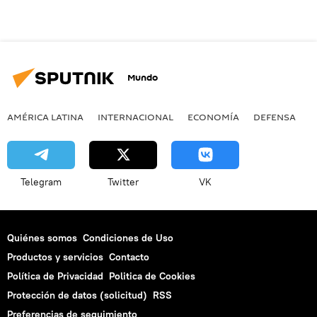
Mundo
AMÉRICA LATINA
INTERNACIONAL
ECONOMÍA
DEFENSA
M
Telegram
Twitter
VK
Quiénes somos
Condiciones de Uso
Productos y servicios
Contacto
Política de Privacidad
Politica de Cookies
Protección de datos (solicitud)
RSS
Preferencias de seguimiento