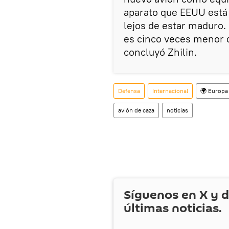
aparato que EEUU está 
lejos de estar maduro. 
es cinco veces menor 
concluyó Zhilin.
Defensa
Internacional
🌍 Europa
avión de caza
noticias
Síguenos en
X
y d
últimas noticias.