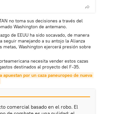
OTAN no toma sus decisiones a través del
 tomado Washington de antemano.
erazgo de EEUU ha sido socavado, de manera
ra seguir manejando a su antojo la Alianza
us metas, Washington ejercerá presión sobre
 norteamericana necesita vender estos cazas
gastos destinados al proyecto del F-35.
a apuestan por un caza paneuropeo de nueva 
cto comercial basado en el robo. El
po de combate es una nulidad; el