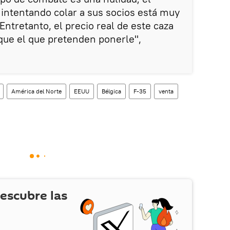
intentando colar a sus socios está muy
Entretanto, el precio real de este caza
que el que pretenden ponerle",
América del Norte
EEUU
Bélgica
F-35
venta
escubre las