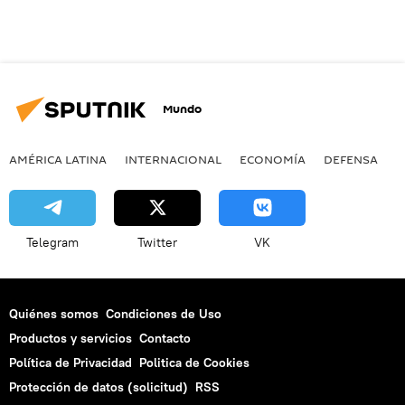
Mundo
AMÉRICA LATINA
INTERNACIONAL
ECONOMÍA
DEFENSA
M
Telegram
Twitter
VK
Quiénes somos
Condiciones de Uso
Productos y servicios
Contacto
Política de Privacidad
Politica de Cookies
Protección de datos (solicitud)
RSS