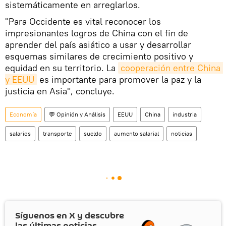
sistemáticamente en arreglarlos.
"Para Occidente es vital reconocer los
impresionantes logros de China con el fin de
aprender del país asiático a usar y desarrollar
esquemas similares de crecimiento positivo y
equidad en su territorio. La
cooperación entre China 
y EEUU
es importante para promover la paz y la
justicia en Asia", concluye.
Economía
💬 Opinión y Análisis
EEUU
China
industria
salarios
transporte
sueldo
aumento salarial
noticias
Síguenos en
X
y descubre
las últimas noticias.