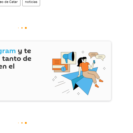
ueo de Catar
noticias
gram
y te
 tanto de
en el