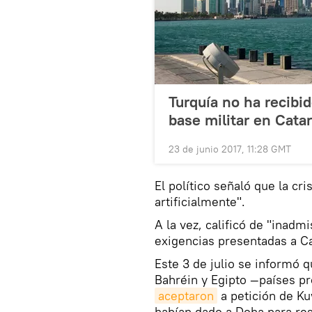
Turquía no ha recibid
base militar en Catar
23 de junio 2017, 11:28 GMT
El político señaló que la cr
artificialmente".
A la vez, calificó de "inadm
exigencias presentadas a Ca
Este 3 de julio se informó 
Bahréin y Egipto —países p
aceptaron
a petición de Ku
habían dado a Doha para re