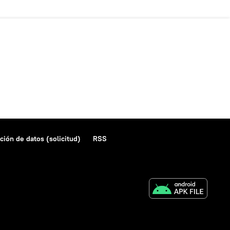
ción de datos (solicitud)
RSS