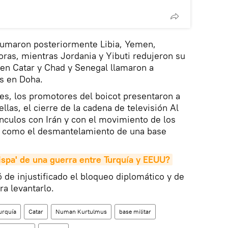
sumaron posteriormente Libia, Yemen,
ras, mientras Jordania y Yibuti redujeron su
 en Catar y Chad y Senegal llamaron a
s en Doha.
nes, los promotores del boicot presentaron a
ellas, el cierre de la cadena de televisión Al
ínculos con Irán y con el movimiento de los
 como el desmantelamiento de una base
hispa' de una guerra entre Turquía y EEUU?
ó de injustificado el bloqueo diplomático y de
ra levantarlo.
urquía
Catar
Numan Kurtulmus
base militar