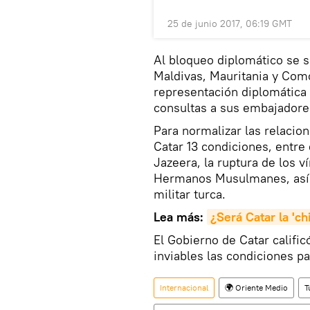
25 de junio 2017, 06:19 GMT
Al bloqueo diplomático se 
Maldivas, Mauritania y Como
representación diplomática
consultas a sus embajadore
Para normalizar las relacio
Catar 13 condiciones, entre 
Jazeera, la ruptura de los v
Hermanos Musulmanes, así
militar turca.
Lea más:
¿Será Catar la 'c
El Gobierno de Catar calific
inviables las condiciones pa
Internacional
🌍 Oriente Medio
T