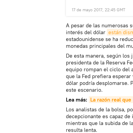
17 de mayo 2017, 22:45 GMT
A pesar de las numerosas su
interés del dólar
están dis
estadounidense se ha reduc
monedas principales del m
De esta manera, según los 
presidenta de la Reserva Fe
equipo rompan el ciclo del a
que la Fed prefiera esperar 
dólar podría desplomarse. 
este escenario.
Lea más:
La
razón
real
que
Los analistas de la bolsa, p
decepcionante es capaz de i
mientras que la subida de 
resulta lenta.