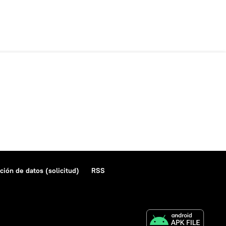
ción de datos (solicitud)
RSS