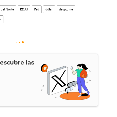
 del Norte
EEUU
Fed
dólar
desplome
s
escubre las