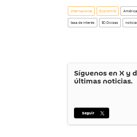
Internacional
Economía
América
tasa de interés
💶 Divisas
noticia
Síguenos en
X
y d
últimas noticias.
Seguir