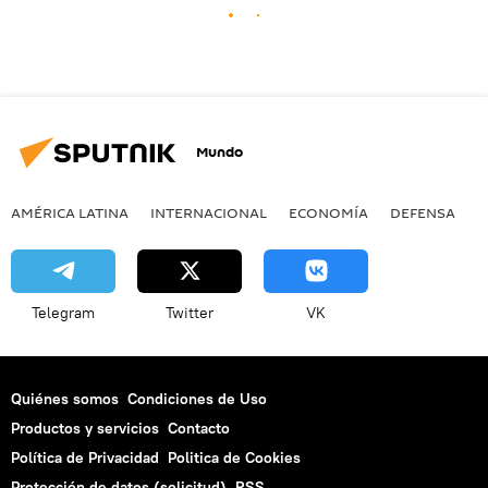
Mundo
AMÉRICA LATINA
INTERNACIONAL
ECONOMÍA
DEFENSA
M
Telegram
Twitter
VK
Quiénes somos
Condiciones de Uso
Productos y servicios
Contacto
Política de Privacidad
Politica de Cookies
Protección de datos (solicitud)
RSS