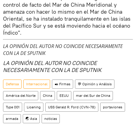
control de facto del Mar de China Meridional y
amenaza con hacer lo mismo en el Mar de China
Oriental, se ha instalado tranquilamente en las islas
del Pacífico Sur y se está moviendo hacia el océano
Índico".
LA OPINIÓN DEL AUTOR NO COINCIDE NECESARIAMENTE
CON LA DE SPUTNIK
LA OPINIÓN DEL AUTOR NO COINCIDE
NECESARIAMENTE CON LA DE SPUTNIK
Defensa
Internacional
✒️ Firmas
💬 Opinión y Análisis
América del Norte
China
EEUU
mar del Sur de China
Type 001
Lioaning
USS Gerald R. Ford (CVN-78)
portaviones
armada
🌏 Asia
noticias