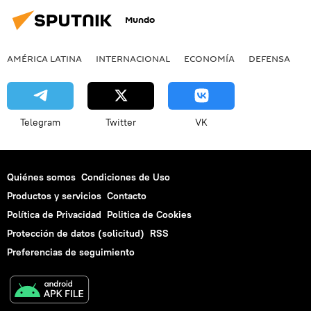
Mundo
AMÉRICA LATINA
INTERNACIONAL
ECONOMÍA
DEFENSA
M
Telegram
Twitter
VK
Quiénes somos
Condiciones de Uso
Productos y servicios
Contacto
Política de Privacidad
Politica de Cookies
Protección de datos (solicitud)
RSS
Preferencias de seguimiento