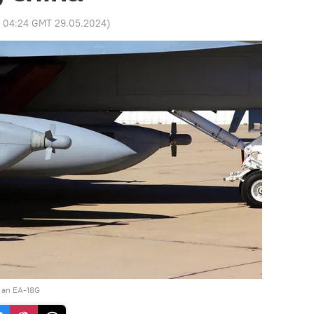
:
04:24 GMT 29.05.2024
)
 an EA-18G