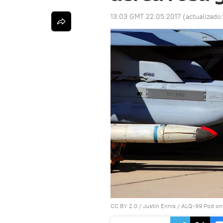
13:03 GMT 22.05.2017
(actualizado
CC BY 2.0
/
Justin Ennis
/
ALQ-99 Pod on