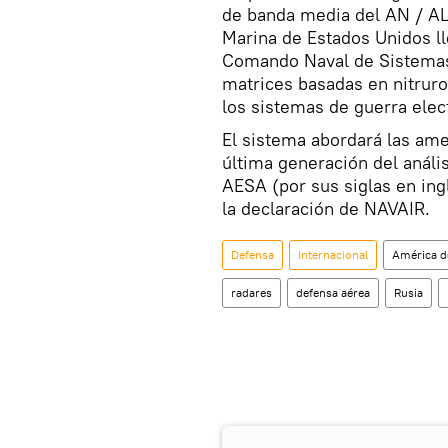
de banda media del AN / AL
Marina de Estados Unidos ll
Comando Naval de Sistemas 
matrices basadas en nitrur
los sistemas de guerra elec
El sistema abordará las am
última generación del análi
AESA (por sus siglas en ingl
la declaración de NAVAIR.
Defensa
Internacional
América d
radares
defensa aérea
Rusia