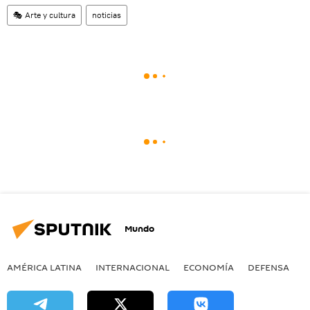
🎭 Arte y cultura
noticias
Mundo
AMÉRICA LATINA
INTERNACIONAL
ECONOMÍA
DEFENSA
M