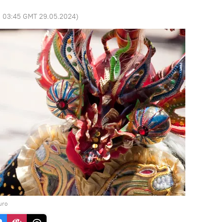
:
03:45 GMT 29.05.2024
)
uro