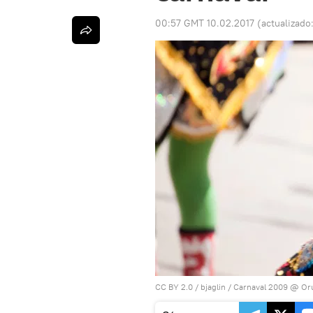
00:57 GMT 10.02.2017
(actualizado
CC BY 2.0
/
bjaglin
/
Carnaval 2009 @ Or