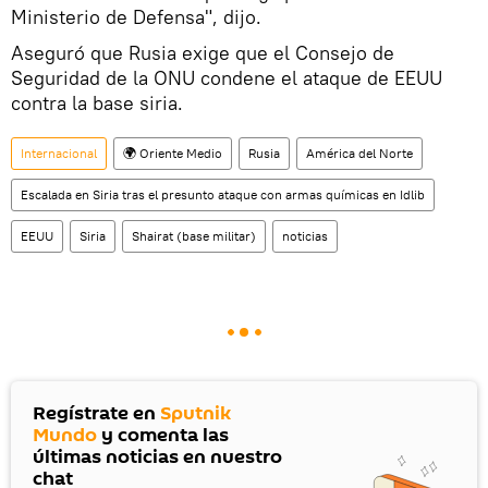
Ministerio de Defensa", dijo.
Aseguró que Rusia exige que el Consejo de
Seguridad de la ONU condene el ataque de EEUU
contra la base siria.
Internacional
🌍 Oriente Medio
Rusia
América del Norte
Escalada en Siria tras el presunto ataque con armas químicas en Idlib
EEUU
Siria
Shairat (base militar)
noticias
Regístrate en
Sputnik
Mundo
y comenta las
últimas noticias en nuestro
chat