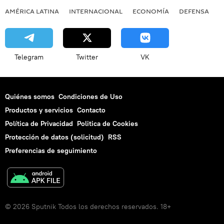
AMÉRICA LATINA
INTERNACIONAL
ECONOMÍA
DEFENSA
M
Telegram
Twitter
VK
Quiénes somos
Condiciones de Uso
Productos y servicios
Contacto
Política de Privacidad
Politica de Cookies
Protección de datos (solicitud)
RSS
Preferencias de seguimiento
© 2026 Sputnik Todos los derechos reservados. 18+