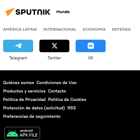
Mundo
AMÉRICA LATINA
INTERNACIONAL
ECONOMÍA
DEFENSA
M
Telegram
Twitter
VK
Quiénes somos
Condiciones de Uso
Productos y servicios
Contacto
Política de Privacidad
Politica de Cookies
Protección de datos (solicitud)
RSS
Preferencias de seguimiento