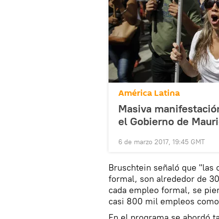
América Latina
Masiva manifestació
el Gobierno de Mauri
6 de marzo 2017, 19:45 GMT
Bruschtein señaló que "las 
formal, son alrededor de 3
cada empleo formal, se pie
casi 800 mil empleos como c
En el programa se abordó 