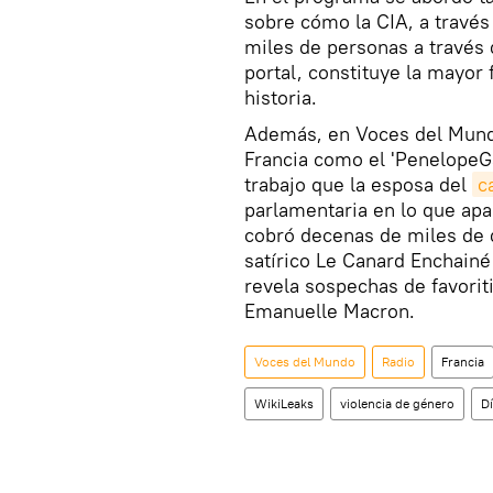
sobre cómo la CIA, a través
miles de personas a través 
portal, constituye la mayor f
historia.
Además, en Voces del Mund
Francia como el 'PenelopeGa
trabajo que la esposa del
c
parlamentaria en lo que apa
cobró decenas de miles de d
satírico Le Canard Enchainé 
revela sospechas de favorit
Emanuelle Macron.
Voces del Mundo
Radio
Francia
WikiLeaks
violencia de género
Dí