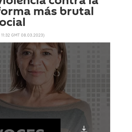
violencia contra la
 forma más brutal
ocial
:
11:32 GMT 08.03.2023
)