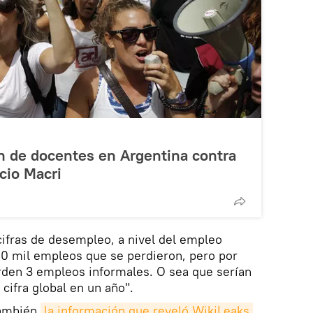
n de docentes en Argentina contra
cio Macri
cifras de desempleo, a nivel del empleo
00 mil empleos que se perdieron, pero por
rden 3 empleos informales. O sea que serían
ifra global en un año".
también
la información que reveló WikiLeaks