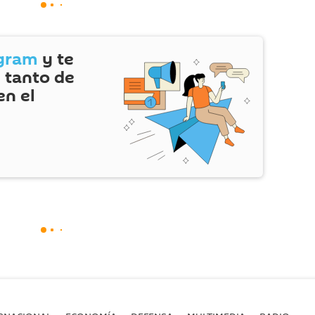
gram
y te
 tanto de
en el