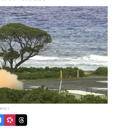
gency
/