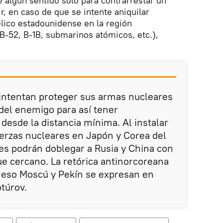
e algún sentido solo para contrarrestar un
r, en caso de que se intente aniquilar
lico estadounidense en la región
-52, B-1B, submarinos atómicos, etc.),
ntentan proteger sus armas nucleares
del enemigo para así tener
 desde la distancia mínima. Al instalar
fuerzas nucleares en Japón y Corea del
es podrán doblegar a Rusia y China con
e cercano. La retórica antinorcoreana
 eso Moscú y Pekín se expresan en
otúrov.