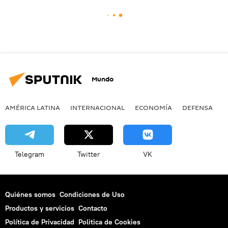
Mundo
AMÉRICA LATINA
INTERNACIONAL
ECONOMÍA
DEFENSA
M
Telegram
Twitter
VK
Quiénes somos
Condiciones de Uso
Productos y servicios
Contacto
Política de Privacidad
Politica de Cookies