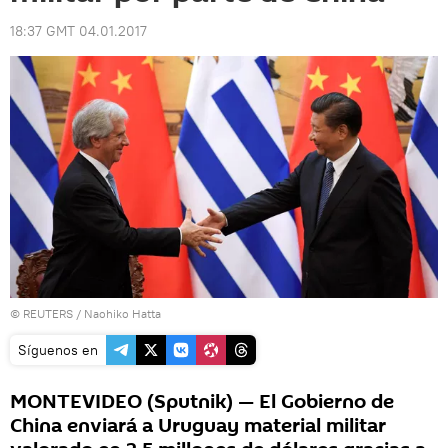
18:37 GMT 04.01.2017
©
REUTERS
/ Naohiko Hatta
Síguenos en
MONTEVIDEO (Sputnik) — El Gobierno de
China enviará a Uruguay material militar