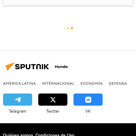
Mundo
AMÉRICA LATINA
INTERNACIONAL
ECONOMÍA
DEFENSA
M
Telegram
Twitter
VK
Quiénes somos
Condiciones de Uso