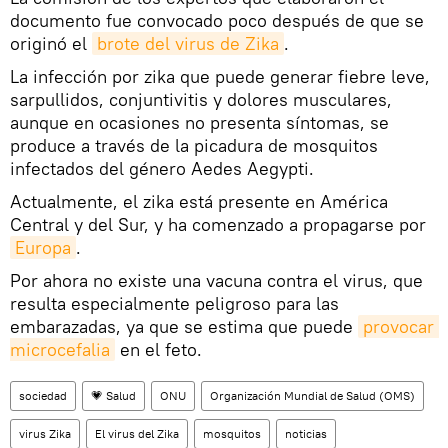
documento fue convocado poco después de que se
originó el
brote del virus de Zika
.
La infección por zika que puede generar fiebre leve,
sarpullidos, conjuntivitis y dolores musculares,
aunque en ocasiones no presenta síntomas, se
produce a través de la picadura de mosquitos
infectados del género Aedes Aegypti.
Actualmente, el zika está presente en América
Central y del Sur, y ha comenzado a propagarse por
Europa
.
Por ahora no existe una vacuna contra el virus, que
resulta especialmente peligroso para las
embarazadas, ya que se estima que puede
provocar 
microcefalia
en el feto.
sociedad
💗 Salud
ONU
Organización Mundial de Salud (OMS)
virus Zika
El virus del Zika
mosquitos
noticias