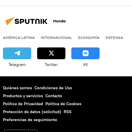
Mundo
AMÉRICA LATINA
INTERNACIONAL
ECONOMÍA
DEFENSA
M
Telegram
Twitter
VK
Quiénes somos
Condiciones de Uso
Productos y servicios
Contacto
Política de Privacidad
Politica de Cookies
Protección de datos (solicitud)
RSS
Preferencias de seguimiento