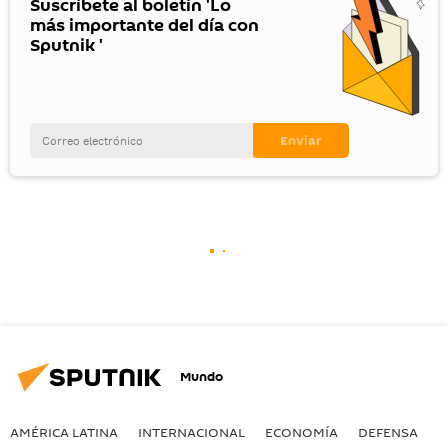
Suscríbete al boletín 'Lo
más importante del día con
Sputnik '
Mundo
AMÉRICA LATINA
INTERNACIONAL
ECONOMÍA
DEFENSA
M