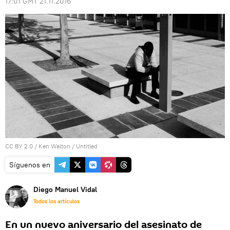
17:01 GMT 21.11.2016
CC BY 2.0
/
Ken Walton
/
Untitled
Síguenos en
Diego Manuel Vidal
Todos los artículos
En un nuevo aniversario del asesinato de