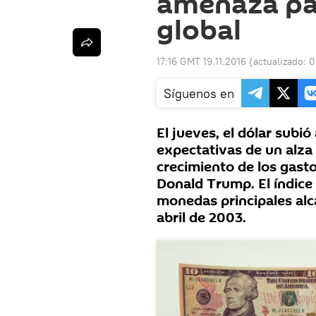
amenaza pa
global
17:16 GMT 19.11.2016
(actualizado:
0
Síguenos en
El jueves, el dólar subi
expectativas de un alza 
crecimiento de los gast
Donald Trump. El índice 
monedas principales alc
abril de 2003.