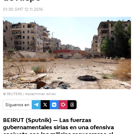
01:30 GMT 12.11.2016
©
REUTERS
/ Abdalrhman Ismail
Síguenos en
BEIRUT (Sputnik) — Las fuerzas
gubernamentales sirias en una ofensiva