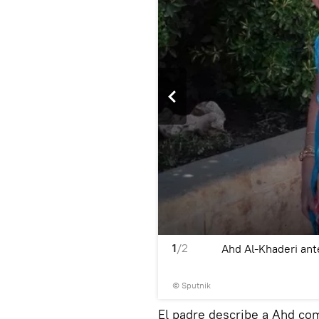
1
/2
su hijo fallecido durante el
Ahd Al-Khaderi ant
© Sputnik
El padre describe a Ahd co