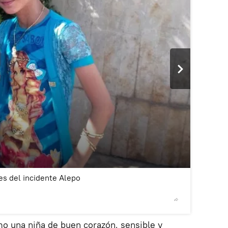
2
/2
es del incidente Alepo
© Sputnik
mo una niña de buen corazón, sensible y