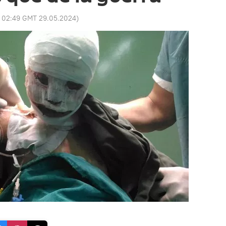
:
02:49 GMT 29.05.2024
)