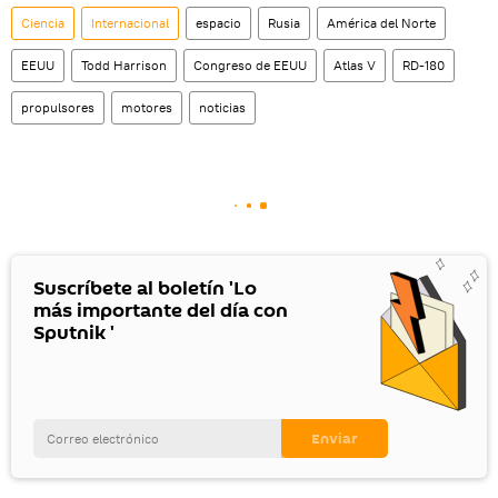
Ciencia
Internacional
espacio
Rusia
América del Norte
EEUU
Todd Harrison
Congreso de EEUU
Atlas V
RD-180
propulsores
motores
noticias
Suscríbete al boletín 'Lo
más importante del día con
Sputnik '