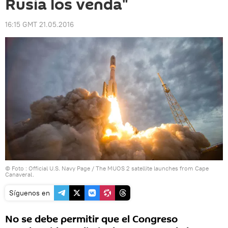
Rusia los venda"
16:15 GMT 21.05.2016
© Foto :
Official U.S. Navy Page
/
The MUOS 2 satellite launches from Cape
Canaveral.
Síguenos en
No se debe permitir que el Congreso