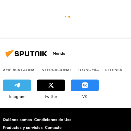
Mundo
AMÉRICA LATINA
INTERNACIONAL
ECONOMÍA
DEFENSA
M
Telegram
Twitter
VK
Quiénes somos
Condiciones de Uso
Productos y servicios
Contacto