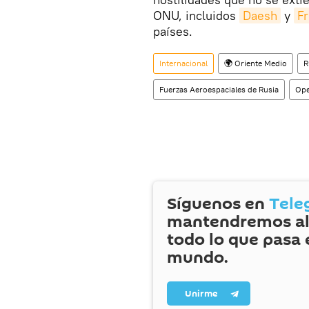
ONU, incluidos
Daesh
y
Fr
países.
Internacional
🌍 Oriente Medio
R
Fuerzas Aeroespaciales de Rusia
Ope
Síguenos en
Tele
mantendremos al
todo lo que pasa 
mundo.
Unirme