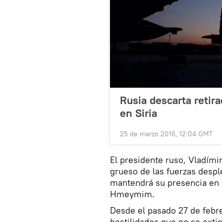
Rusia descarta retira
en Siria
25 de marzo 2016, 12:04 GMT
El presidente ruso, Vladímir
grueso de las fuerzas despl
mantendrá su presencia en e
Hmeymim.
Desde el pasado 27 de febre
hostilidades que no se exti