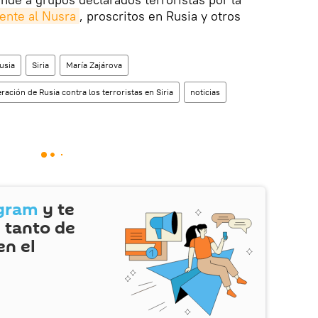
ente al Nusra
, proscritos en Rusia y otros
usia
Siria
María Zajárova
ración de Rusia contra los terroristas en Siria
noticias
gram
y te
 tanto de
en el