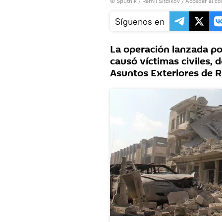
© Sputnik / Ramil Sitdikov
/
Acceder al c
Síguenos en
La operación lanzada por
causó víctimas civiles, d
Asuntos Exteriores de R