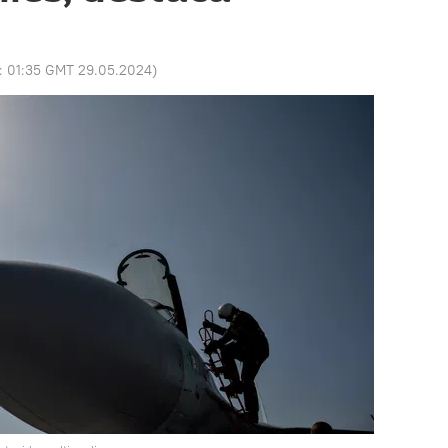
o:
01:35 GMT 29.05.2024
)