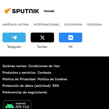
Mundo
AMÉRICA LATINA
INTERNACIONAL
ECONOMÍA
DEFENSA
M
Telegram
Twitter
VK
Quiénes somos
Condiciones de Uso
Productos y servicios
Contacto
Política de Privacidad
Politica de Cookies
Protección de datos (solicitud)
RSS
Preferencias de seguimiento