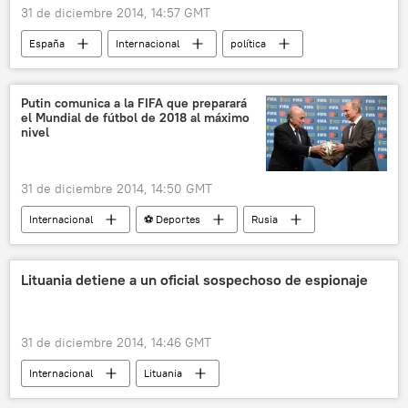
31 de diciembre 2014, 14:57 GMT
España
Internacional
política
Felipe VI
Consejo de Seguridad de la ONU
noticias
Putin comunica a la FIFA que preparará
el Mundial de fútbol de 2018 al máximo
nivel
31 de diciembre 2014, 14:50 GMT
Internacional
⚽ Deportes
Rusia
Rusia, sede del Mundial de Fútbol 2018
Vladímir Putin
Joseph Blatter
FIFA
Lituania detiene a un oficial sospechoso de espionaje
noticias
31 de diciembre 2014, 14:46 GMT
Internacional
Lituania
Arturas Paulauskas