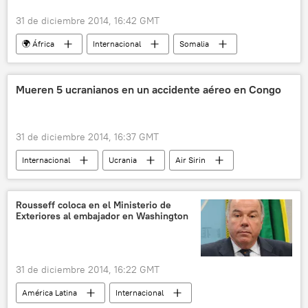
31 de diciembre 2014, 16:42 GMT
🌍 África
Internacional
Somalia
Tahlil Abdishakur
Al Shabab
Departamento de Defensa de EEUU
noticias
Mueren 5 ucranianos en un accidente aéreo en Congo
31 de diciembre 2014, 16:37 GMT
Internacional
Ucrania
Air Sirin
An-26
República Democrática del Congo (RPC)
Rousseff coloca en el Ministerio de
Exteriores al embajador en Washington
noticias
31 de diciembre 2014, 16:22 GMT
América Latina
Internacional