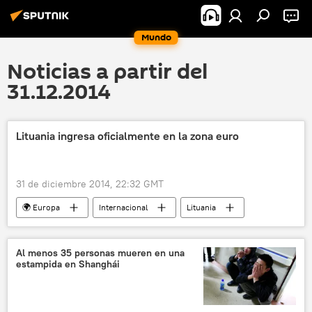
Mundo
Noticias a partir del
31.12.2014
Lituania ingresa oficialmente en la zona euro
31 de diciembre 2014, 22:32 GMT
🌍 Europa
Internacional
Lituania
Rimantas Sadzius
lita
noticias
euro
Al menos 35 personas mueren en una
estampida en Shanghái