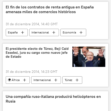
Comisión de Seguridad Nacional y Defensa de Lituania
El fin de los contratos de renta antigua en España
amenaza miles de comercios históricos
Rusia
noticias
31 de diciembre 2014, 14:40 GMT
España
Internacional
Economía
Tinsa
noticias
El presidente electo de Túnez, Beji Caid
Essebsi, jura su cargo como nuevo jefe
de Estado
31 de diciembre 2014, 14:23 GMT
🌍 África
Internacional
Túnez
Beji Caid Essebsi
noticias
Una compañía ruso-italiana producirá helicópteros en
Rusia