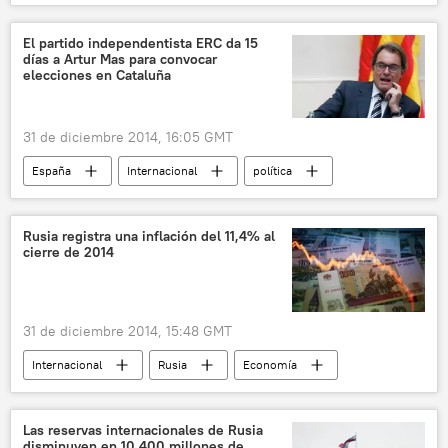
política
Brasil
Dilma Rousseff
Mauro Luiz Lecker Vieira
El partido independentista ERC da 15
días a Artur Mas para convocar
Ministerio de Asuntos Exteriores de Brasil
elecciones en Cataluña
noticias
31 de diciembre 2014, 16:05 GMT
España
Internacional
política
Cataluña
Artur Mas
Esquerra Republicana de Catalunya (ERC)
Rusia registra una inflación del 11,4% al
cierre de 2014
📰 Proceso soberanista catalán
noticias
31 de diciembre 2014, 15:48 GMT
Internacional
Rusia
Economía
Ministerio de Desarrollo Económico de Rusia
noticias
Las reservas internacionales de Rusia
disminuyen en 10.400 millones de