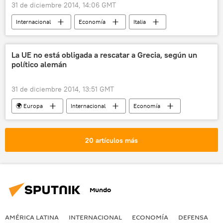
31 de diciembre 2014, 14:06 GMT
Internacional
Economía
Italia
Ígor Sechin
Rosneft
Rostec
Finmeccanica
HeliVert
AW189
La UE no está obligada a rescatar a Grecia, según un
político alemán
Rusia
noticias
31 de diciembre 2014, 13:51 GMT
🌍 Europa
Internacional
Economía
Grecia
Michael Fuchs
noticias
20 artículos más
Mundo
AMÉRICA LATINA
INTERNACIONAL
ECONOMÍA
DEFENSA
M