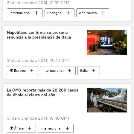
31 de diciembre 2014, 21:39 GMT
Internacional
Shanghái
Año Nuevo
🌏 Asia
noticias
Napolitano confirma su próxima
renuncia a la presidencia de Italia
31 de diciembre 2014, 20:10 GMT
🌍 Europa
Internacional
Italia
Giorgio Napolitano
noticias
La OMS reporta más de 20.200 casos
de ébola al cierre del año
31 de diciembre 2014, 18:40 GMT
🌍 África
Internacional