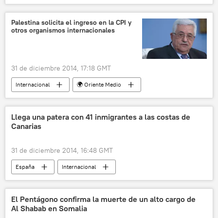
El virus del Ébola se propaga por el mundo
sociedad
💗 Salud
noticias
Palestina solicita el ingreso en la CPI y
otros organismos internacionales
31 de diciembre 2014, 17:18 GMT
Internacional
🌍 Oriente Medio
Conflicto en Oriente Próximo
Palestina
Israel
Saeb Erekat
Mahmud Abás
Llega una patera con 41 inmigrantes a las costas de
Canarias
Benjamín Netanyahu
Consejo de Seguridad de la ONU
31 de diciembre 2014, 16:48 GMT
Corte Penal Internacional (CPI)
noticias
España
Internacional
Salvamento Marítimo
Islas Canarias
Problema de refugiados en la UE
noticias
El Pentágono confirma la muerte de un alto cargo de
Al Shabab en Somalia