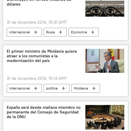
dólares
31 de diciembre 2014, 15:31 GMT
Internacional
Rusia
Economía
Banco Central de Rusia
noticias
El primer ministro de Moldavia quiere
atraer a los comunistas a la
modernización del país
31 de diciembre 2014, 15:14 GMT
Internacional
política
Moldavia
Yuri Leanca
Vladímir Voronin
Partido Comunista de la República de Moldavia (PCRM)
España será desde mañana miembro no
permanente del Consejo de Seguridad
noticias
de la ONU