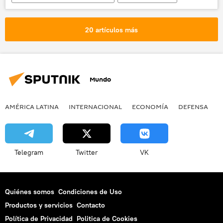
noticias
20 artículos más
Mundo
AMÉRICA LATINA
INTERNACIONAL
ECONOMÍA
DEFENSA
M
Telegram
Twitter
VK
Quiénes somos
Condiciones de Uso
Productos y servicios
Contacto
Política de Privacidad
Politica de Cookies