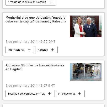
Arreglo de la crisis en Ucrania
Situación en el este de Ucrania
Tregua en Ucrania
Internacional
Mogherini dice que Jerusalén "puede y
debe ser la capital" de Israel y Palestina
noticias
8 de noviembre 2014, 19:20 GMT
Internacional
noticias
Al menos 33 muertos tras explosiones
en Bagdad
8 de noviembre 2014, 18:57 GMT
Escalada del conflicto en Irak
Internacional
noticias