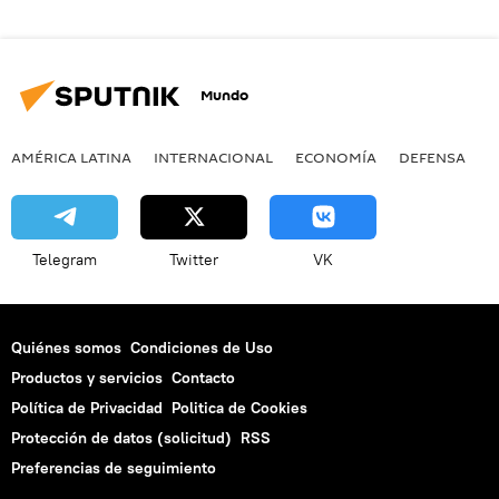
Mundo
AMÉRICA LATINA
INTERNACIONAL
ECONOMÍA
DEFENSA
M
Telegram
Twitter
VK
Quiénes somos
Condiciones de Uso
Productos y servicios
Contacto
Política de Privacidad
Politica de Cookies
Protección de datos (solicitud)
RSS
Preferencias de seguimiento