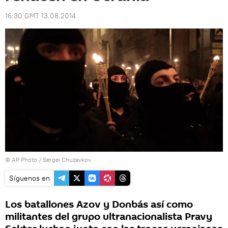
16:30 GMT 13.08.2014
© AP Photo / Sergei Chuzavkov
Síguenos en
Los batallones Azov y Donbás así como
militantes del grupo ultranacionalista Pravy