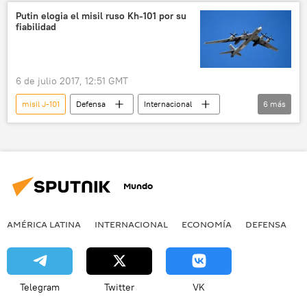
noticias
Putin elogia el misil ruso Kh-101 por su
fiabilidad
6 de julio 2017, 12:51 GMT
misil J-101
Defensa
Internacional
6
más
Rusia
Siria
Vladímir Putin
Tu-95MS
armamento
noticias
Mundo
AMÉRICA LATINA
INTERNACIONAL
ECONOMÍA
DEFENSA
M
Telegram
Twitter
VK