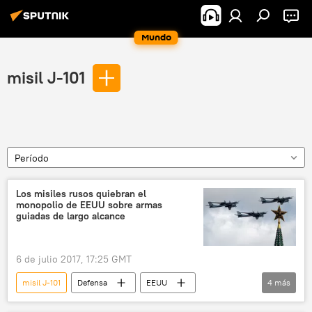
Mundo
misil J-101
Período
Los misiles rusos quiebran el
monopolio de EEUU sobre armas
guiadas de largo alcance
6 de julio 2017, 17:25 GMT
misil J-101
Defensa
EEUU
4
más
Tu-95MS
misiles
Rusia