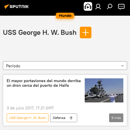
Mundo
USS George H. W. Bush
Período
El mayor portaviones del mundo derriba
un dron cerca del puerto de Haifa
3 de julio 2017, 17:21 GMT
USS George H. W. Bush
Defensa
9
más
Internacional
🌍 Oriente Medio