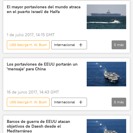
América del Norte
Israel
EEUU
El mayor portaviones del mundo atraca
en el puerto israelí de Haifa
derribo
drones
portaviones
noticias
1 de julio 2017, 14:15 GMT
USS George H. W. Bush
Internacional
5
más
🌍 Oriente Medio
EEUU
Israel
Haifa
noticias
Los portaviones de EEUU portarán un
'mensaje' para China
16 de junio 2017, 14:43 GMT
USS George H. W. Bush
Internacional
5
más
América del Norte
EEUU
USS Dwight Eisenhower
portaviones
Barcos de guerra de EEUU atacan
objetivos de Daesh desde el
noticias
Mediterráneo