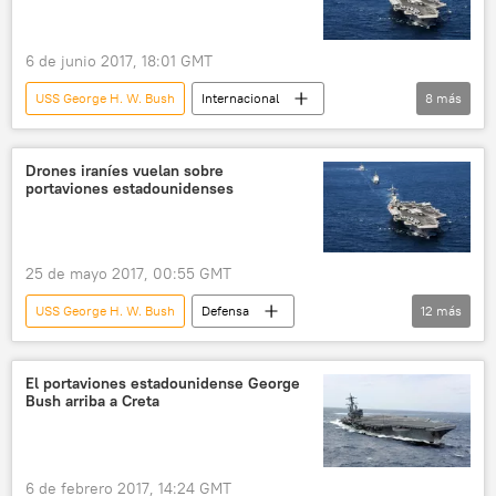
6 de junio 2017, 18:01 GMT
USS George H. W. Bush
Internacional
8
más
🌍 Oriente Medio
América del Norte
Siria
Al Raqa
mar Mediterráneo
Drones iraníes vuelan sobre
portaviones estadounidenses
liberación
ISIS
noticias
25 de mayo 2017, 00:55 GMT
USS George H. W. Bush
Defensa
12
más
Internacional
🌍 Oriente Medio
América del Norte
EEUU
Irán
El portaviones estadounidense George
Bush arriba a Creta
Will Pennington
Shahed-129
Fotros
H-110 Sarir
Hamaseh
drones
noticias
6 de febrero 2017, 14:24 GMT