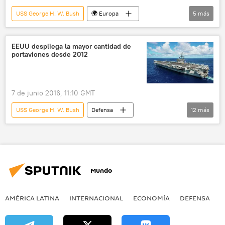
USS George H. W. Bush
🌍 Europa
5
más
Internacional
América del Norte
EEUU
Creta
noticias
EEUU despliega la mayor cantidad de
portaviones desde 2012
7 de junio 2016, 11:10 GMT
USS George H. W. Bush
Defensa
12
más
Internacional
América del Norte
EEUU
Japón
mar Mediterráneo
USS George Washington
Mundo
USS Harry S. Truman
USS Carl Vinson
portaviones
Ronald Reagan (portaviones)
AMÉRICA LATINA
INTERNACIONAL
ECONOMÍA
DEFENSA
M
USS Dwight Eisenhower
noticias