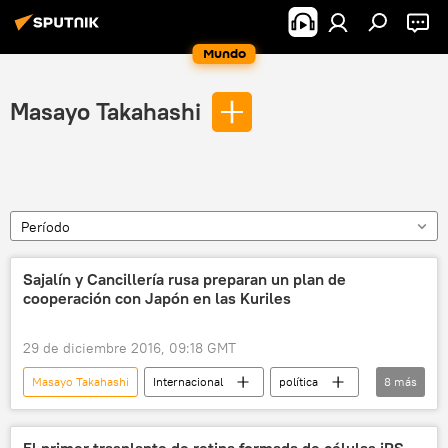
Mundo
Masayo Takahashi
Período
Sajalín y Cancillería rusa preparan un plan de
cooperación con Japón en las Kuriles
29 de diciembre 2016, 09:18 GMT
Masayo Takahashi
Internacional
política
8
más
Rusia
El contencioso de las islas Kuriles
Japón
islas Kuriles
Sajalín