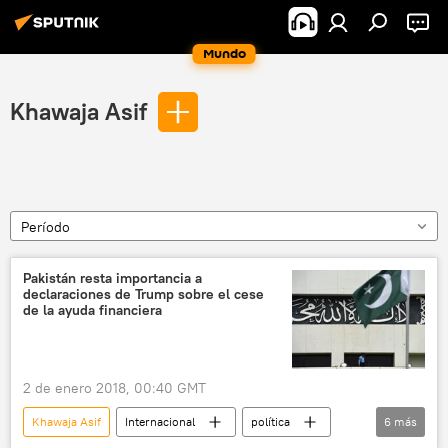
Mundo
Khawaja Asif
Período
Pakistán resta importancia a
declaraciones de Trump sobre el cese
de la ayuda financiera
2 de enero 2018, 00:40 GMT
Khawaja Asif
Internacional
política
6
más