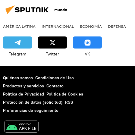
Mundo
AMÉRICA LATINA
INTERNACIONAL
ECONOMÍA
DEFENSA
M
Telegram
Twitter
VK
Quiénes somos
Condiciones de Uso
Productos y servicios
Contacto
Política de Privacidad
Politica de Cookies
Protección de datos (solicitud)
RSS
Preferencias de seguimiento