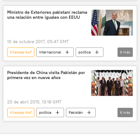
América del Norte
EEUU
Pakistán
Donald Trump
🌏 Asia
noticias
Ministro de Exteriores pakistaní reclama
una relación entre iguales con EEUU
10 de octubre 2017, 05:47 GMT
Khawaja Asif
Internacional
política
6
más
América del Norte
EEUU
Pakistán
Red Haqqani
🌏 Asia
noticias
Presidente de China visita Pakistán por
primera vez en nueve años
20 de abril 2015, 13:18 GMT
Khawaja Asif
política
Pakistán
6
más
China
Xi Jinping
Nawaz Sharif
Mamnoon Hussain
PCEC
noticias