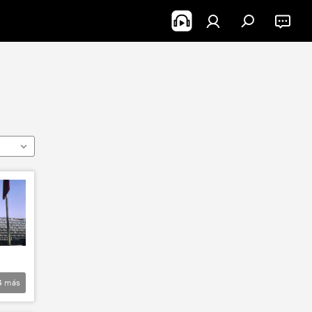
4
más