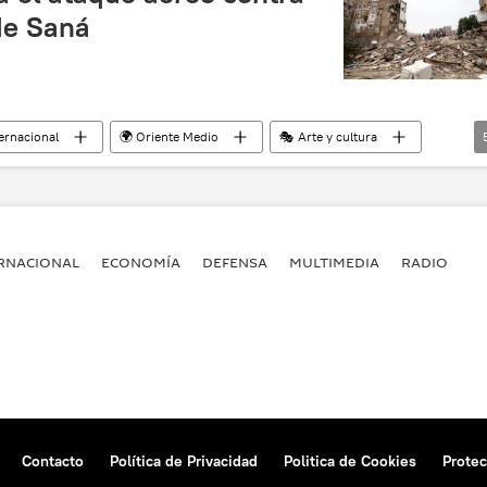
 de Saná
ternacional
🌍 Oriente Medio
🎭 Arte y cultura
o
Operación militar en Yemen
noticias
RNACIONAL
ECONOMÍA
DEFENSA
MULTIMEDIA
RADIO
Contacto
Política de Privacidad
Politica de Cookies
Protec