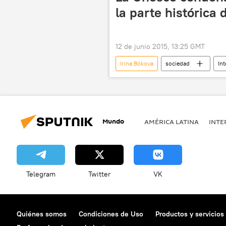
la parte histórica
12 de junio 2015, 13:25 GMT
Irina Bókova
sociedad
In
Yemen
Saná
Unesc
Mundo
AMÉRICA LATINA
INTE
Telegram
Twitter
VK
Quiénes somos
Condiciones de Uso
Productos y servicios