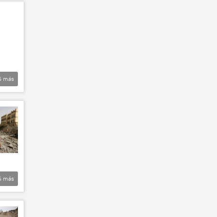
5
más
5
más