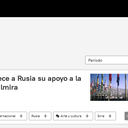
Período
e a Rusia su apoyo a la
almira
ternacional
Rusia
🎭 Arte y cultura
Siria
Patrimonio Cultural de la Humanidad
noticias