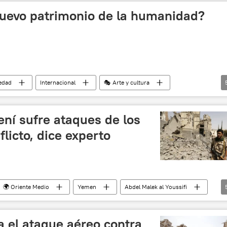
nuevo patrimonio de la humanidad?
edad
Internacional
🎭 Arte y cultura
o
comida
tapas
noticias
ní sufre ataques de los
licto, dice experto
🌍 Oriente Medio
Yemen
Abdel Malek al Youssifi
Operación militar en Yemen
noticias
 el ataque aéreo contra