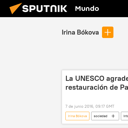
Mundo
Irina Bókova
La UNESCO agradec
restauración de P
7 de junio 2016, 09:17 GMT
Irina Bókova
sociedad
In
Palmira
resolución