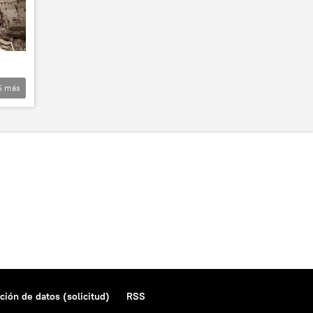
5
más
ción de datos (solicitud)
RSS