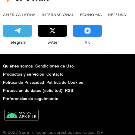
AMÉRICA LATINA
INTERNACIONAL
ECONOMÍA
DEFENSA
M
Telegram
Twitter
VK
Quiénes somos
Condiciones de Uso
Productos y servicios
Contacto
Política de Privacidad
Politica de Cookies
Protección de datos (solicitud)
RSS
Preferencias de seguimiento
© 2026 Sputnik Todos los derechos reservados. 18+