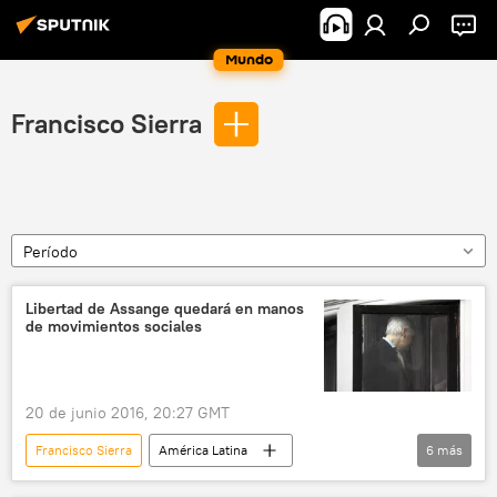
Mundo
Francisco Sierra
Período
Libertad de Assange quedará en manos
de movimientos sociales
20 de junio 2016, 20:27 GMT
Francisco Sierra
América Latina
6
más
Internacional
Quito
Ecuador