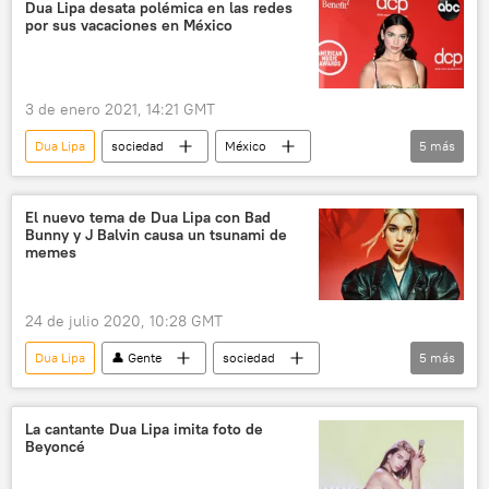
BTS
Blackpink
Miley Cyrus
Dua Lipa desata polémica en las redes
por sus vacaciones en México
noticias
3 de enero 2021, 14:21 GMT
Dua Lipa
sociedad
México
5
más
COVID-19
coronavirus
pandemia de coronavirus
👤 Gente
El nuevo tema de Dua Lipa con Bad
Bunny y J Balvin causa un tsunami de
noticias
memes
24 de julio 2020, 10:28 GMT
Dua Lipa
👤 Gente
sociedad
5
más
Bad Bunny
J Balvin
canción
música
noticias
La cantante Dua Lipa imita foto de
Beyoncé