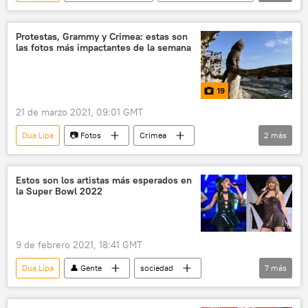
Brasil
Colombia
Argentina
Paraguay
música
festival
Protestas, Grammy y Crimea: estas son
las fotos más impactantes de la semana
Miley Cyrus
Foo Fighters
19
21 de marzo 2021, 09:01 GMT
Dua Lipa
📷 Fotos
Crimea
2
más
Grammy
Máslenitsa
Estos son los artistas más esperados en
la Super Bowl 2022
9 de febrero 2021, 18:41 GMT
Dua Lipa
👤 Gente
sociedad
7
más
música
Taylor Swift
Ariana Grande