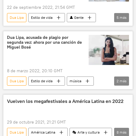
22 de septiembre 2022, 21:54 GMT
Palermo
Télam
Dua Lipa
Estilo de vida
👤 Gente
5
más
música
🎭 Arte y cultura
Ciudad de México (CDMX)
México
Dua Lipa, acusada de plagio por
segunda vez: ahora por una canción de
terremoto
Miguel Bosé
8 de marzo 2022, 20:10 GMT
Dua Lipa
Estilo de vida
música
2
más
🎭 Arte y cultura
👤 Gente
Vuelven los megafestivales a América Latina en 2022
29 de octubre 2021, 21:21 GMT
Dua Lipa
América Latina
🎭 Arte y cultura
8
más