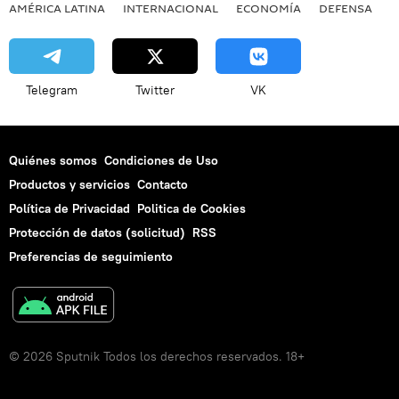
AMÉRICA LATINA
INTERNACIONAL
ECONOMÍA
DEFENSA
M
Telegram
Twitter
VK
Quiénes somos
Condiciones de Uso
Productos y servicios
Contacto
Política de Privacidad
Politica de Cookies
Protección de datos (solicitud)
RSS
Preferencias de seguimiento
© 2026 Sputnik Todos los derechos reservados. 18+