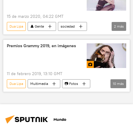
15 de marzo 2020, 04:22 GMT
Dua Lipa
👤 Gente
sociedad
2
más
Beyoncé
noticias
Premios Grammy 2019, en imágenes
11 de febrero 2019, 13:10 GMT
Dua Lipa
Multimedia
📷 Fotos
10
más
Michelle Obama
Lady Gaga
Jennifer Lopez
Drake
Cardi B
Weird Al Yankovich
Shawn Mendes
Mundo
Kacey Musgrave
Grammy 2019
música