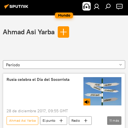
Mundo
Ahmad Asi Yarba
Período
Rusia celebra el Día del Socorrista
28 de diciembre 2017, 09:55 GMT
Ahmad Asi Yarba
El punto
Radio
11
más