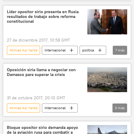
EEUU
Siria
Vladímir Putin
Serguéi Lavrov
Valeri Guerásimov
Líder opositor sirio presenta en Rusia
resultados de trabajo sobre reforma
Frente al Nusra
Tópol
socorristas
constitucional
misiles balísticos
Rusia
terrorismo
27 de diciembre 2017, 10:58 GMT
Ahmad Asi Yarba
Internacional
política
7
más
🌍 Oriente Medio
Rusia
Siria
Serguéi Lavrov
Oposición siria llama a negociar con
Damasco para superar la crisis
Ghad al-Suri (El Mañana de Siria)
reforma constitucional
noticias
31 de octubre 2017, 20:10 GMT
Ahmad Asi Yarba
Internacional
3
más
🌍 Oriente Medio
Siria
noticias
Bloque opositor sirio demanda apoyo
de la aviación rusa para combatir a