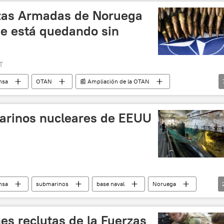
erzas Armadas de Noruega
se está quedando sin
T
nsa
OTAN
📰 Ampliación de la OTAN
rguéi Lavrov
Ucrania
municiones en racimo
 armas a Ucrania
arinos nucleares de EEUU
nsa
submarinos
base naval
Noruega
es reclutas de la Fuerzas