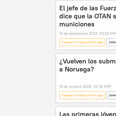
El jefe de las Fu
dice que la OTAN 
municiones
14 de septiembre 2023, 20:54 GM
Fuerzas Armadas de Noruega
Defe
Noruega
Suecia
Se
municiones
📰 Suministro de
¿Vuelven los subm
a Noruega?
19 de octubre 2020, 22:30 GMT
Fuerzas Armadas de Noruega
Defe
Armada de EEUU
noticias
Las primeras jóven