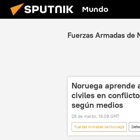
Mundo
Fuerzas Armadas de 
Noruega aprende a 
civiles en conflict
según medios
28 de marzo, 19:08 GMT
Fuerzas Armadas de Noruega
Defe
Moscú
Ejército de Ucrania