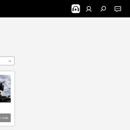
5
más