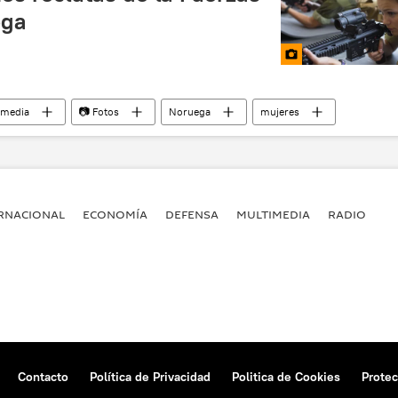
ega
imedia
📷 Fotos
Noruega
mujeres
RNACIONAL
ECONOMÍA
DEFENSA
MULTIMEDIA
RADIO
Contacto
Política de Privacidad
Politica de Cookies
Protec