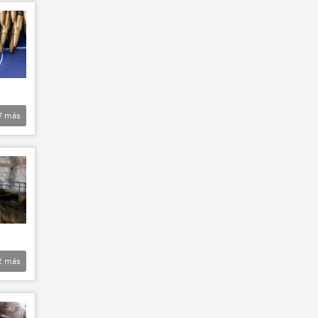
7
más
2
más