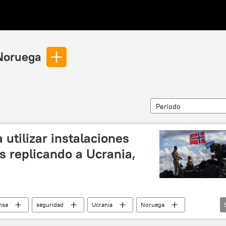
Noruega
Período
utilizar instalaciones
os replicando a Ucrania,
nsa
seguridad
Ucrania
Noruega
OTAN
Rusia
🌍 Europa